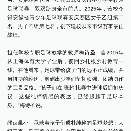
男、女足球队代表宿松县出战安庆市中小学生校园
获
足球联赛，双双跻身全市前八。2025年，该校夺
男
得安徽省青少年足球联赛安庆赛区女子乙组第二
足
名、男子乙组第七名，创下建校以来市级赛事最佳
得
战绩。
名
战
担任学校专职足球教学的教师梅诗圣，自2015年
从上海体育大学毕业后，便回乡扎根乡村教育一
担
线。在他看来，足球带给孩子们的远不止成绩。并
从
肩拼搏的经历，磨砺出少年们坚韧顽强、团结协作
线
的宝贵品格。“孩子们在‘班超’比赛中进球后拥抱庆
肩
祝，这些纯粹情感的表达，已经超越了足球本
的
身。”梅诗圣说。
祝
身
绿茵虽小，承载着孩子们质朴纯粹的足球梦想；大