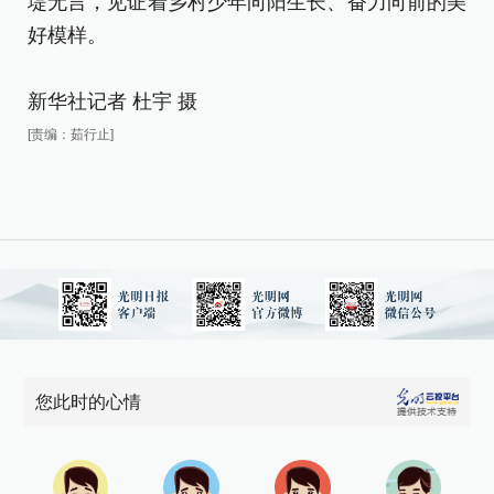
堤无言，见证着乡村少年向阳生长、奋力向前的美
绿
好模样。
堤
好
新华社记者 杜宇 摄
新
[责编：茹行止]
[责
您此时的心情