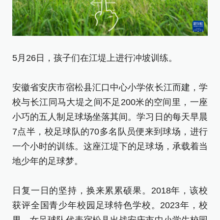
5月26日，孩子们在江堤上进行冲坡训练。
5
超
安徽省安庆市宿松县汇口中心小学依长江而建，学
校与长江同马大堤之间不足200米的空间里，一座
安
小巧的五人制足球场坐落其间。学习日的每天早晨
校
7点半，校足球队的70多名队员便来到球场，进行
小
一个小时的训练。这座江堤下的足球场，承载着当
7
地少年的足球梦。
一
地
日复一日的坚持，换来累累硕果。2018年，该校
获评全国青少年校园足球特色学校。2023年，校
日