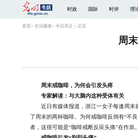
时政
国际
时评
理
首页
>
生活频道
>
今日关注
>
正文
周末
周末戒咖啡，为何会引发头疼
专家解读：与大脑内这种受体有关
近日有媒体报道，浙江一女子每逢周末就
了周末的两杯咖啡。为何戒咖啡反倒有“不
者，这很可能是“咖啡戒断反应头痛”在作祟
戒咖啡引发“剧烈头痛”