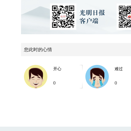
您此时的心情
开心
难过
0
0