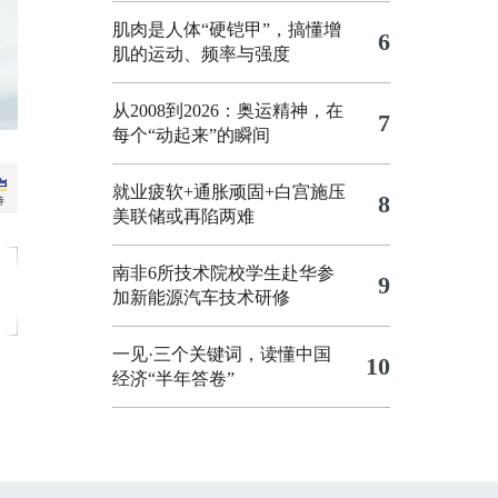
肌肉是人体“硬铠甲”，搞懂增
6
肌的运动、频率与强度
从2008到2026：奥运精神，在
7
每个“动起来”的瞬间
就业疲软+通胀顽固+白宫施压
8
美联储或再陷两难
南非6所技术院校学生赴华参
9
加新能源汽车技术研修
一见·三个关键词，读懂中国
10
经济“半年答卷”