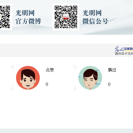
点赞
飘过
0
0