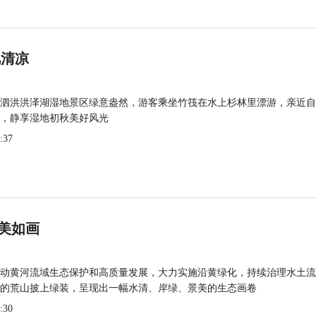
觅清凉
泗洪洪泽湖湿地景区绿意盎然，游客乘坐竹筏在水上杉林里漂游，亲近自
，静享湿地初秋美好风光
:37
美如画
动黄河流域生态保护和高质量发展，大力实施沿黄绿化，持续治理水土流
的荒山披上绿装，呈现出一幅水清、岸绿、景美的生态画卷
:30