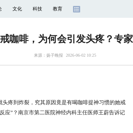
论
文化
科技
教育
戒咖啡，为何会引发头疼？专家
来源：
扬子晚报
2026-06-02 10:25
头疼到炸裂，究其原因竟是有喝咖啡提神习惯的她戒
良反应”？南京市第二医院神经内科主任医师王蔚告诉记
。