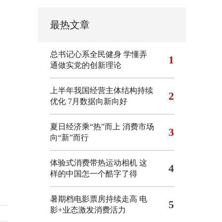
最热文章
总书记心系全民健身
学懂弄
1
通做实党的创新理论
上半年我国经营主体结构持续
2
优化
7月数据向新向好
夏日经济乘“热”而上 消费市场
3
向“新”而行
体验式消费带热运动相机
这
4
样的中国怎一个酷字了得
暑期档电影票房持续走高 电
5
影+业态激发消费活力