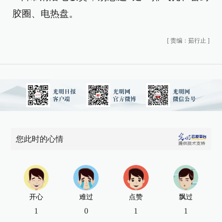
胶圈、电热盘。
[
责编：茹行止
]
您此时的心情
开心
难过
点赞
飘过
1
0
1
1