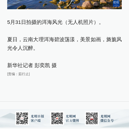
5月31日拍摄的洱海风光（无人机照片）。
5
夏日，云南大理洱海碧波荡漾，美景如画，旖旎风
光令人沉醉。
夏
光
新华社记者 彭奕凯 摄
[责编：茹行止]
新
[责