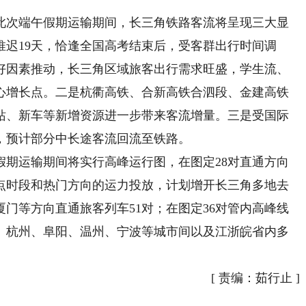
次端午假期运输期间，长三角铁路客流将呈现三大显
推迟19天，恰逢全国高考结束后，受客群出行时间调
好因素推动，长三角区域旅客出行需求旺盛，学生流、
心增长点。二是杭衢高铁、合新高铁合泗段、金建高铁
站、新车等新增资源进一步带来客流增量。三是受国际
，预计部分中长途客流回流至铁路。
运输期间将实行高峰运行图，在图定28对直通方向
点时段和热门方向的运力投放，计划增开长三角多地去
门等方向直通旅客列车51对；在图定36对管内高峰线
、杭州、阜阳、温州、宁波等城市间以及江浙皖省内多
[
责编：茹行止
]