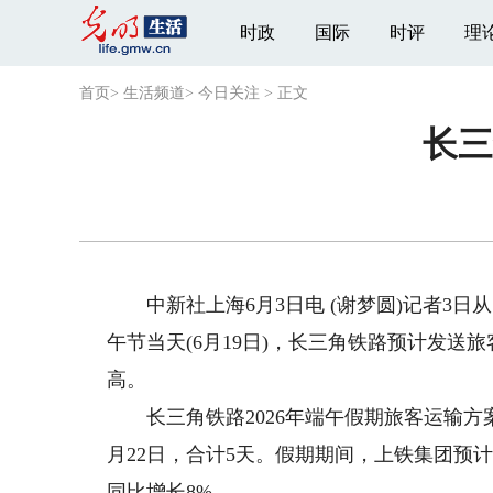
时政
国际
时评
理
首页
>
生活频道
>
今日关注
>
正文
长三
中新社上海6月3日电 (谢梦圆)记者3日
午节当天(6月19日)，长三角铁路预计发送
高。
长三角铁路2026年端午假期旅客运输方案
月22日，合计5天。假期期间，上铁集团预计
同比增长8%。