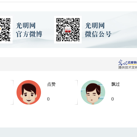
点赞
飘过
0
0