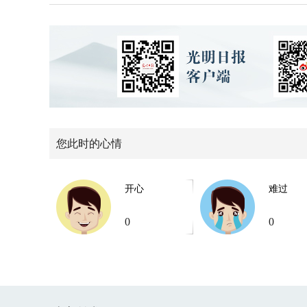
您此时的心情
开心
难过
0
0