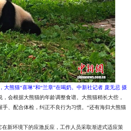
大熊猫“喜琳”和“兰章”在喝奶。中新社记者 庞无忌 摄
，会根据大熊猫的年龄调整食谱。大熊猫稍长大些，
握手、配合体检，纠正不良行为习惯。“还有海归大熊猫
在新环境下的应激反应，工作人员采取渐进式适应策