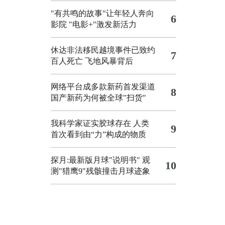
"有共鸣的故事"让年轻人奔向
6
影院
"电影+"激发新活力
休达非法移民越境事件已致约
7
百人死亡
飞地风暴背后
网络平台成多款新药首发渠道
8
国产新药为何被全球"扫货"
我科学家证实胶球存在 人类
9
首次看到由“力”构成的物质
探月:最新版月球"说明书"
观
10
测"猎鹰9"残骸撞击月球迹象