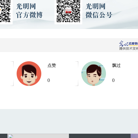
点赞
飘过
0
0