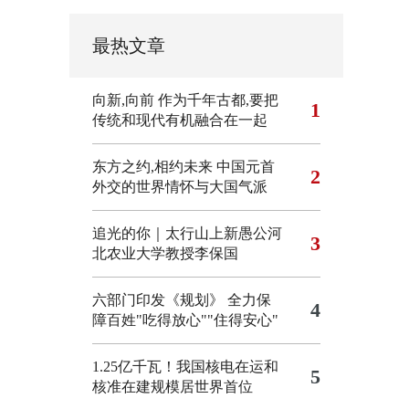
最热文章
向新,向前
作为千年古都,要把
1
传统和现代有机融合在一起
东方之约,相约未来 中国元首
2
外交的世界情怀与大国气派
追光的你｜太行山上新愚公河
3
北农业大学教授李保国
六部门印发《规划》 全力保
4
障百姓"吃得放心""住得安心"
1.25亿千瓦！我国核电在运和
5
核准在建规模居世界首位