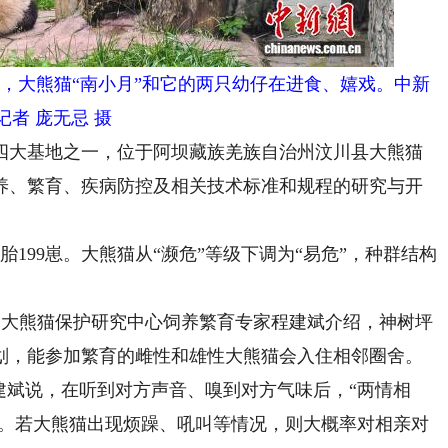
地，大熊猫“南小月”和它的两只幼仔在进食、嬉戏。中新
记者 庞无忌 摄
大基地之一，位于阿坝藏族羌族自治州汶川县大熊猫
养、繁育、疾病防控及相关技术标准和规程的研究与开
胎199崽。大熊猫从“濒危”等级下调为“易危”，种群结构
国大熊猫保护研究中心饲养繁育专家程建斌介绍，神树坪
划，能参加繁育的雌性和雄性大熊猫会入住相邻圈舍。
斌说，在听到对方声音、嗅到对方气味后，“两情相
声。若大熊猫出现烦躁、吼叫等情况，则大概率对相亲对