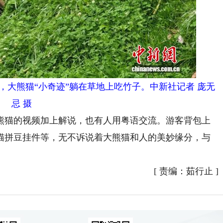
，大熊猫“小奇迹”躺在草地上吃竹子。中新社记者 庞无
忌 摄
猫的视频加上解说，也有人用粤语交流。游客背包上
猫拼豆挂件等，无不诉说着大熊猫和人的美妙缘分，与
[
责编：茹行止
]