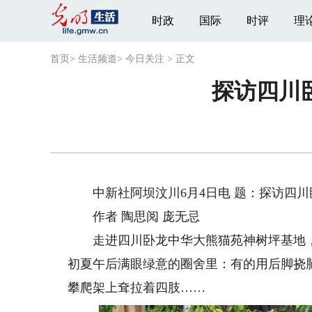
时政
国际
时评
理
首页
>
生活频道
>
今日关注
>
正文
探访四川
中新社阿坝汶川6月4日电 题：探访四川
作者 陶思阅 庞无忌
走进四川卧龙中华大熊猫苑神树坪基地，记者
初夏午后满眼绿意的圈舍里：有的用后脚挠
攀爬架上耷拉着四肢……