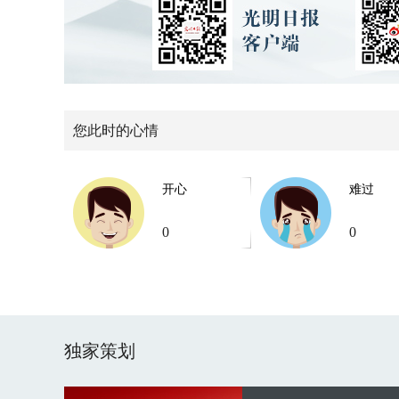
您此时的心情
开心
难过
0
0
独家策划