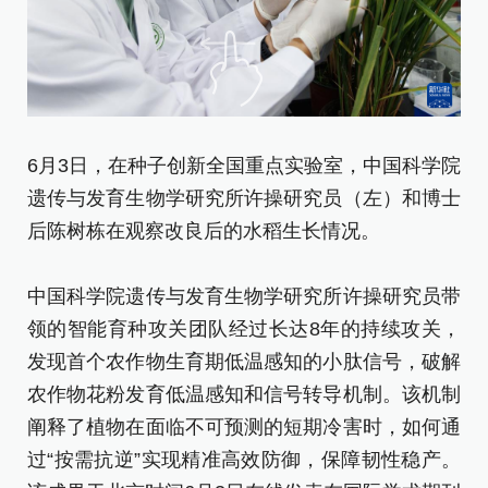
6月3日，在种子创新全国重点实验室，中国科学院
6
遗传与发育生物学研究所许操研究员（左）和博士
室
后陈树栋在观察改良后的水稻生长情况。
分
中国科学院遗传与发育生物学研究所许操研究员带
中
领的智能育种攻关团队经过长达8年的持续攻关，
领
发现首个农作物生育期低温感知的小肽信号，破解
发
农作物花粉发育低温感知和信号转导机制。该机制
农
阐释了植物在面临不可预测的短期冷害时，如何通
阐
过“按需抗逆”实现精准高效防御，保障韧性稳产。
过