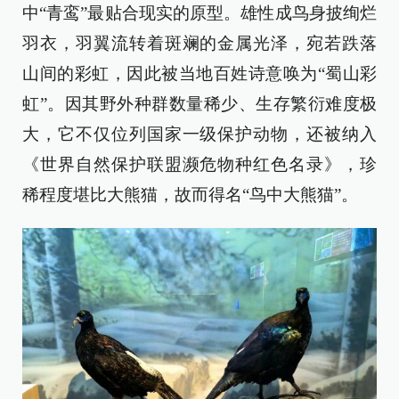
中“青鸾”最贴合现实的原型。雄性成鸟身披绚烂
羽衣，羽翼流转着斑斓的金属光泽，宛若跌落
山间的彩虹，因此被当地百姓诗意唤为“蜀山彩
虹”。因其野外种群数量稀少、生存繁衍难度极
大，它不仅位列国家一级保护动物，还被纳入
《世界自然保护联盟濒危物种红色名录》，珍
稀程度堪比大熊猫，故而得名“鸟中大熊猫”。