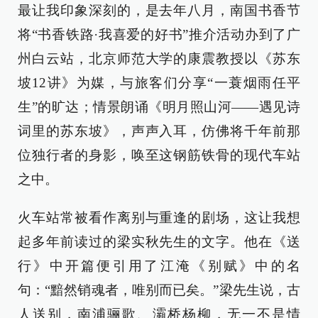
最让我印象深刻的，是去年八月，南国书香节
将“书香铁路·我喜爱的好书”推介活动办到了广
州白云站，北京师范大学的康震教授以《苏东
坡12讲》为媒，与旅客们分享“一蓑烟雨任平
生”的旷达；情景朗诵《明月照山河——遇见诗
词里的苏东坡》，声声入耳，仿佛将千年前那
位独行者的身影，唤至这钢筋铁骨的现代车站
之中。
火车站常被看作离别与重逢的剧场，这让我想
起多年前读过的梁实秋先生的文字。他在《送
行》中开篇便引用了江淹《别赋》中的名
句：“黯然销魂者，唯别而已矣。”梁先生说，古
人送别，南浦骊歌、灞桥杨柳，无一不是情