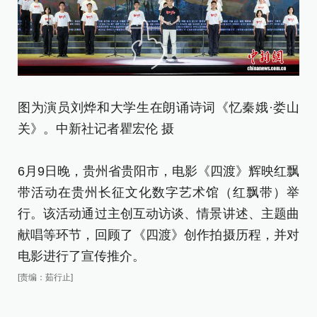
图为演员刘烨和大学生在朗诵诗词《忆秦娥·娄山
图
关》。中新社记者瞿宏伦 摄
曲
[责
6月9日晚，贵州省贵阳市，电影《四渡》辉映红飘
带活动在贵州长征文化数字艺术馆（红飘带）举
行。该活动通过主创互动访谈、情景讲述、主题曲
献唱等环节，回顾了《四渡》创作拍摄历程，并对
电影进行了宣传推介。
[责编：茹行止]