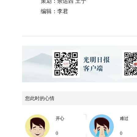
策划：余运西 王宁
编辑：李君
您此时的心情
开心
难过
0
0