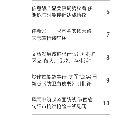
信息战凸显美伊局势胶着
伊
6
朗称与阿曼接近达成协议
任新民——求真务实拓天路，
7
矢志笃行铸星途
文旅发展该追求什么?
历史街
8
区应"留人、见物、存生活"
炒作虚假叙事行"扩军"之实
日
9
新版《防卫白皮书》引批评
风雨中筑起坚固防线 陕西省
10
旬阳市抗洪抢险一线见闻