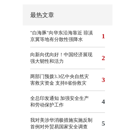
最热文章
"白海豚"向华东沿海靠近 琼滇
1
京冀等地有分散性强降水
向新向优向好！中国经济展现
2
强大韧性和活力
两部门预拨3.3亿中央自然灾
3
害救灾资金 支持8省份救灾
全总印发通知 加强安全生产
4
和劳动保护工作
我对美涉华消极措施实施反制
5
首例对外贸易国家安全调查