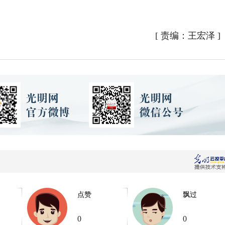
[
责编：王宏泽
]
点赞
飘过
0
0