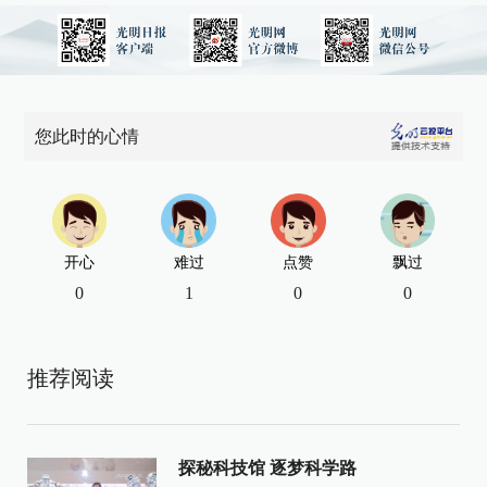
您此时的心情
开心
难过
点赞
飘过
0
1
0
0
推荐阅读
探秘科技馆 逐梦科学路