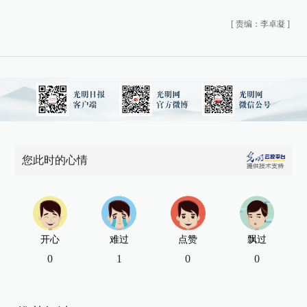
[
责编：李卓凝
]
您此时的心情
开心
难过
点赞
飘过
0
1
0
0