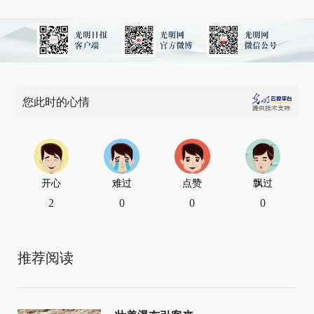
您此时的心情
开心
难过
点赞
飘过
2
0
0
0
推荐阅读