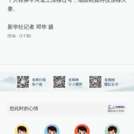
十人在狭窄河道上漂移过弯，场面宛如特技漂移大
赛
赛。
新
新华社记者 邓华 摄
[责
[责编：任子薇]
您此时的心情