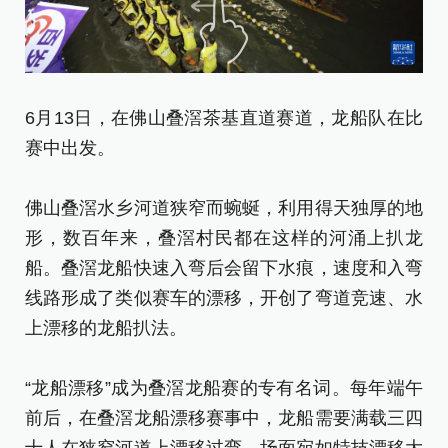
6
6月13日，在佛山叠滘茶基直道赛道，龙船队在比
行
赛中出发。
佛
佛山叠滘水乡河道狭窄而蜿蜒，利用得天独厚的地
形
形，数百年来，叠滘村民都在这样的河涌上扒龙
船
船。叠滘龙船快速入弯后会留下水痕，速度和入弯
线
线路形成了类似赛车的漂移，开创了弯道竞速、水
上
上漂移的龙船扒法。
“
“龙船漂移”成为叠滘龙船赛的专有名词。每年端午
前
前后，在叠滘龙船漂移赛事中，龙船需要满载三四
十