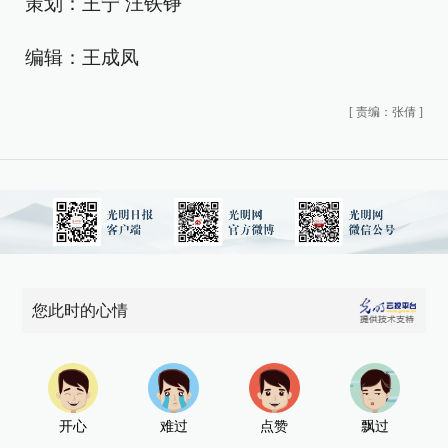
策划：王宁 汪铁铮
编辑：王成凤
[
责编：张倩
]
您此时的心情
开心
难过
点赞
飘过