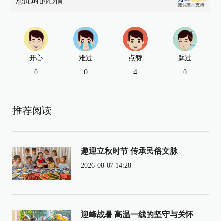
您此时的心情
开心
难过
点赞
飘过
0
0
4
0
推荐阅读
趣迎立秋时节 传承民俗文脉
2026-08-07 14:28
迎峰战暑 高温一线的坚守与关怀