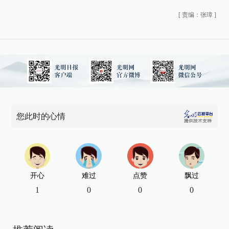
[
责编：张璋
]
您此时的心情
开心
难过
点赞
飘过
1
0
0
0