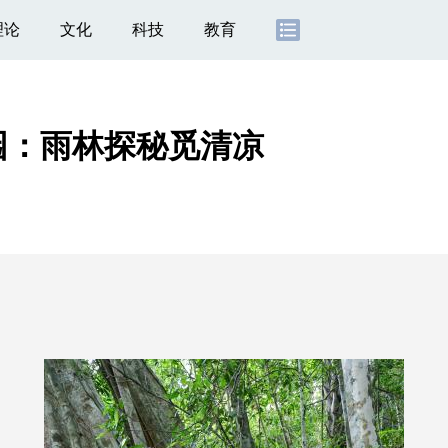
理论
文化
科技
教育
园：雨林探秘觅清凉