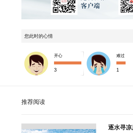
您此时的心情
开心
难过
3
1
推荐阅读
逐水寻凉