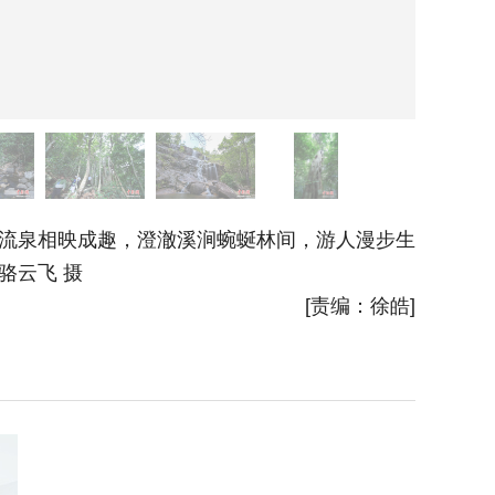
流泉相映成趣，澄澈溪涧蜿蜒林间，游人漫步生
图为海
骆云飞 摄
[责编：徐皓]