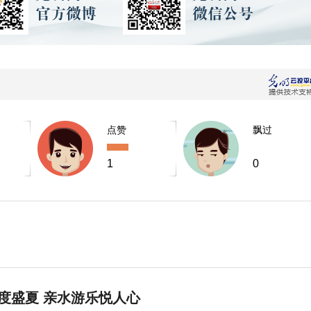
点赞
飘过
1
0
度盛夏 亲水游乐悦人心