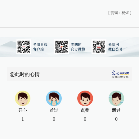
[
责编：杨煜
]
您此时的心情
开心
难过
点赞
飘过
1
0
0
0