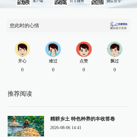
您此时的心情
开心
难过
点赞
飘过
0
0
0
0
推荐阅读
精耕乡土 特色种养的丰收答卷
2026-08-06 14:41