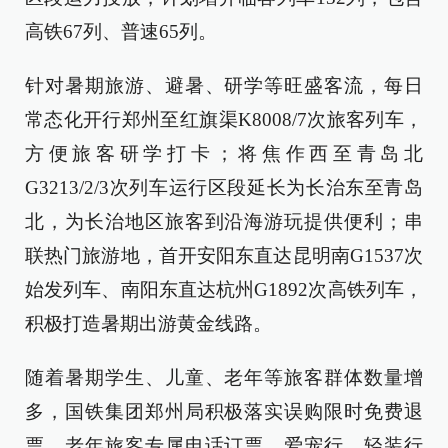
高铁67列、普速65列。
针对暑期旅游、避暑、研学等旺盛客流，每日
常态化开行郑州至红旗渠K8008/7次旅客列车，
方便旅客研学打卡；将焦作西至青岛北
G3213/2/3次列车运行区段延长为长治东至青岛
北，为长治地区旅客到沿海游玩提供便利；串
联热门旅游地，首开安阳东直达昆明南G1537次
始发列车、南阳东直达杭州G1892次高铁列车，
积极打造暑期出游黄金线路。
随着暑期学生、儿童、老年等旅客群体数量增
多，国铁集团郑州局积极落实误购限时免费退
票、老年旅客专属电话订票、爱宠行、轻装行