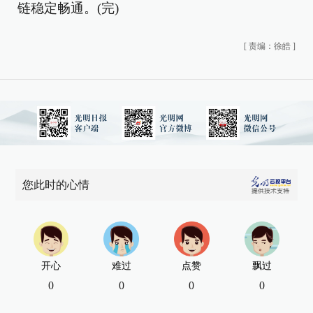
链稳定畅通。(完)
[
责编：徐皓
]
您此时的心情
开心
难过
点赞
飘过
0
0
0
0