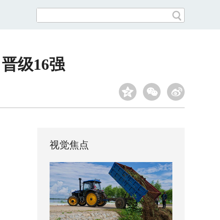
晋级16强
视觉焦点