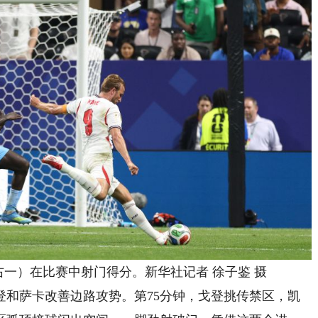
右一）在比赛中射门得分。新华社记者 徐子鉴 摄
和萨卡改善边路攻势。第75分钟，戈登挑传禁区，凯