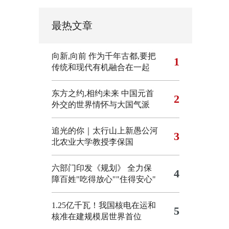
最热文章
向新,向前
作为千年古都,要把
1
传统和现代有机融合在一起
东方之约,相约未来 中国元首
2
外交的世界情怀与大国气派
追光的你｜太行山上新愚公河
3
北农业大学教授李保国
六部门印发《规划》 全力保
4
障百姓"吃得放心""住得安心"
1.25亿千瓦！我国核电在运和
5
核准在建规模居世界首位