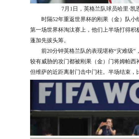
7月1日，英格兰队球员哈里·
时隔52年重返世界杯的刚果（金）队小组
第一场世界杯淘汰赛上，他们上半场打得积
蓬加先拔头筹。
前20分钟英格兰队的表现堪称“灾难级”
较有威胁的攻门都被刚果（金）门将姆帕西
但维萨的近距离射门击中门柱。半场结束，比