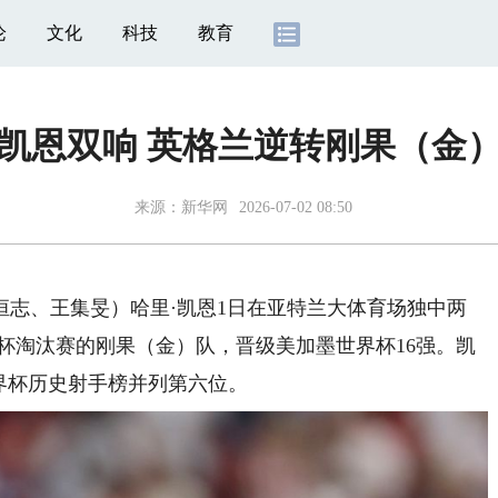
论
文化
科技
教育
凯恩双响 英格兰逆转刚果（金）
来源：
新华网
2026-07-02 08:50
志、王集旻）哈里·凯恩1日在亚特兰大体育场独中两
界杯淘汰赛的刚果（金）队，晋级美加墨世界杯16强。凯
世界杯历史射手榜并列第六位。