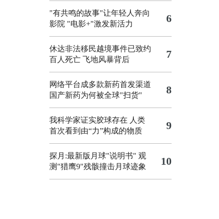
"有共鸣的故事"让年轻人奔向
6
影院
"电影+"激发新活力
休达非法移民越境事件已致约
7
百人死亡
飞地风暴背后
网络平台成多款新药首发渠道
8
国产新药为何被全球"扫货"
我科学家证实胶球存在 人类
9
首次看到由“力”构成的物质
探月:最新版月球"说明书"
观
10
测"猎鹰9"残骸撞击月球迹象