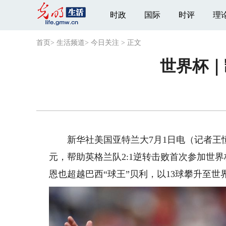
时政
国际
时评
理
首页
>
生活频道
>
今日关注
>
正文
世界杯｜
新华社美国亚特兰大7月1日电（记者王恒
元，帮助英格兰队2:1逆转击败首次参加世
恩也超越巴西“球王”贝利，以13球攀升至