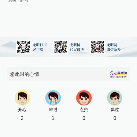
[责
[责编：张倩]
您此时的心情
开心
难过
点赞
飘过
2
1
0
0