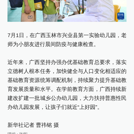
7
7月1日，在广西玉林市兴业县第一实验幼儿园，老
师
师为小朋友进行晨间防疫与健康检查。
近
近年来，广西坚持办强办优基础教育总要求，落实
立
立德树人根本任务，加快健全与人口变化相适应的
基
基础教育资源统筹调配机制，持续聚力提升基础教
育
育发展质量和水平。在学前教育方面，广西持续新
建
建改扩建一批城乡公办幼儿园，大力扶持普惠性民
办
办幼儿园发展，让孩子们就近“上好园”。
新
新华社记者 曹祎铭 摄