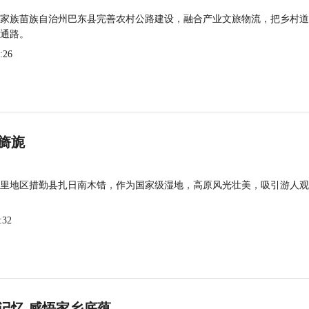
家族苗族自治州巴东县完善农村公路建设，融合产业文旅物流，把乡村道
通路。
:26
旖旎
里地区措勤县扎日南木错，作为国家级湿地，高原风光壮美，吸引游人观
:32
记忆 感悟家乡底蕴