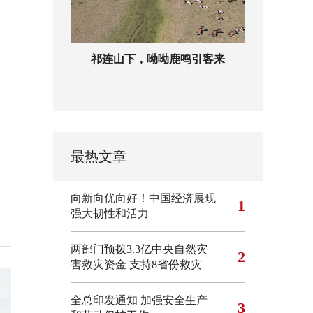
祁连山下，呦呦鹿鸣引客来
最热文章
向新向优向好！中国经济展现
1
强大韧性和活力
两部门预拨3.3亿中央自然灾
2
害救灾资金 支持8省份救灾
全总印发通知 加强安全生产
3