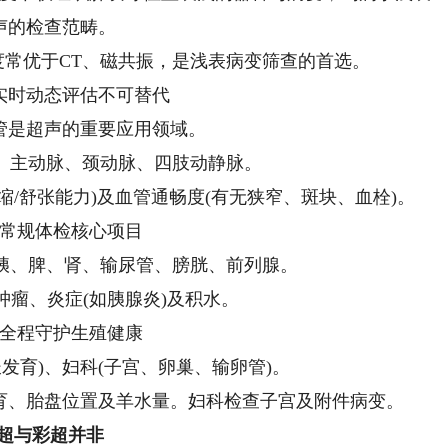
声的检查范畴。
常优于CT、磁共振，是浅表病变筛查的首选。
实时动态评估不可替代
管是超声的重要应用领域。
脏、主动脉、颈动脉、四肢动静脉。
缩/舒张能力)及血管通畅度(有无狭窄、斑块、血栓)。
常规体检核心项目
、胰、脾、肾、输尿管、膀胱、前列腺。
肿瘤、炎症(如胰腺炎)及积水。
全程守护生殖健康
发育)、妇科(子宫、卵巢、输卵管)。
育、胎盘位置及羊水量。妇科检查子宫及附件病变。
B超与彩超并非