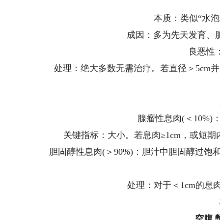
本质：类似“水
成因：多为先天发育、
良恶性
处理：绝大多数无需治疗。若直径＞5cm
腺瘤性息肉(＜10%
关键指标：大小。若息肉≥1cm，或短
胆固醇性息肉(＞90%)：胆汁中胆固醇过
处理：对于＜1cm的息肉
空腹 