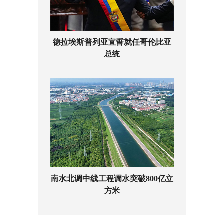
德拉埃斯普列亚宣誓就任哥伦比亚
总统
南水北调中线工程调水突破800亿立
方米