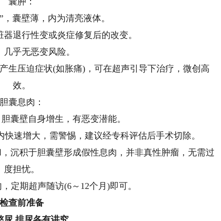
囊肿：
泡”，囊壁薄，内为清亮液体。
脏器退行性变或炎症修复后的改变。
：几乎无恶变风险。
并产生压迫症状(如胀痛)，可在超声引导下治疗，微创高
效。
胆囊息肉：
)：胆囊壁自身增生，有恶变潜能。
期内快速增大，需警惕，建议经专科评估后手术切除。
饱和，沉积于胆囊壁形成假性息肉，并非真性肿瘤，无需过
度担忧。
，定期超声随访(6～12个月)即可。
检查前准备
憋尿 排尿各有讲究