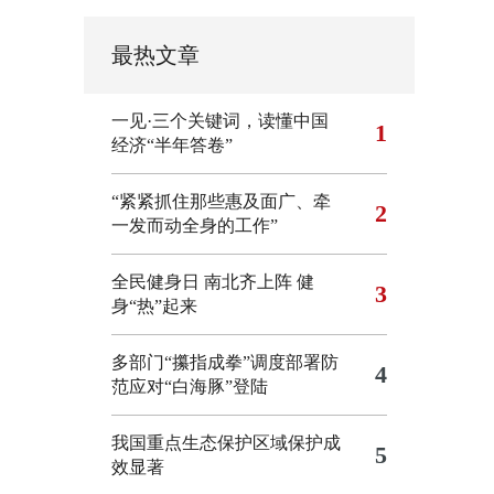
最热文章
一见·三个关键词，读懂中国
1
经济“半年答卷”
“紧紧抓住那些惠及面广、牵
2
一发而动全身的工作”
全民健身日 南北齐上阵 健
3
身“热”起来
多部门“攥指成拳”调度部署防
4
范应对“白海豚”登陆
我国重点生态保护区域保护成
5
效显著