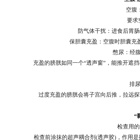
空腹：
要求
防气体干扰：进食后胃肠
保胆囊充盈：空腹时胆囊充
憋尿：经腹
充盈的膀胱如同一个“透声窗”，能推开遮
排尿
过度充盈的膀胱会将子宫向后推，拉远探
“
检查用的
检查前涂抹的超声耦合剂(透声胶)，作用