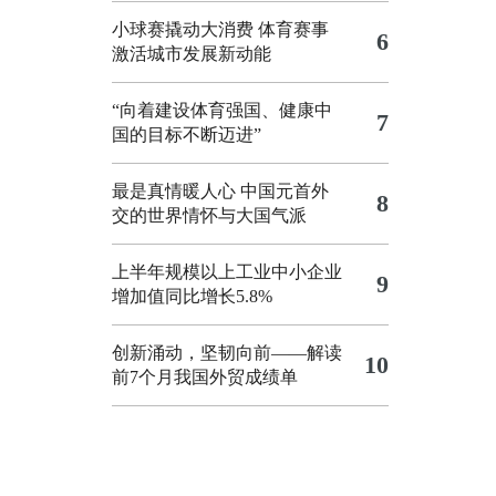
小球赛撬动大消费 体育赛事
6
激活城市发展新动能
“向着建设体育强国、健康中
7
国的目标不断迈进”
最是真情暖人心 中国元首外
8
交的世界情怀与大国气派
上半年规模以上工业中小企业
9
增加值同比增长5.8%
创新涌动，坚韧向前——解读
10
前7个月我国外贸成绩单