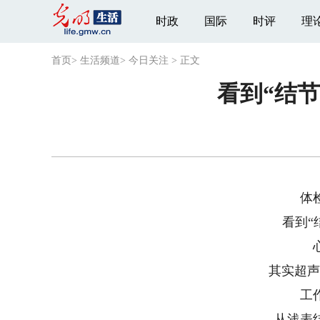
时政
国际
时评
理
首页
>
生活频道
>
今日关注
>
正文
看到“结
体
看到“
其实超声
工
从浅表