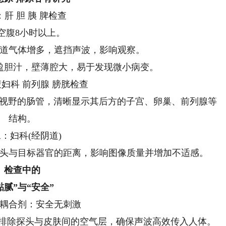
肝 胆 胰 脾检查
空腹8小时以上。
道气体增多，遮挡声波，影响观察。
盈胆汁，壁薄腔大，易于发现微小病变。
妇科 前列腺 膀胱检查
挡视野的肠管，清晰显示其后方的子宫、卵巢、前列腺等
结构。
：妇科(经阴道)
头与目标器官的距离，影响图像质量并增加不适感。
检查中的
黏腻”与“安全”
耦合剂：安全无刺激
是排除探头与皮肤间的空气层，确保声波高效传入人体。