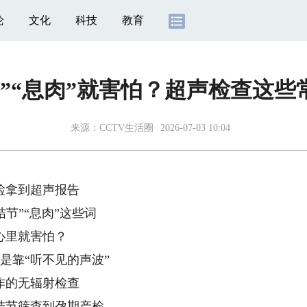
论
文化
科技
教育
节”“息肉”就害怕？超声检查这些
来源：
CCTV生活圈
2026-07-03 10:04
检拿到超声报告
结节”“息肉”这些词
心里就害怕？
是靠“听不见的声波”
作的无辐射检查
结节筛查到孕期产检