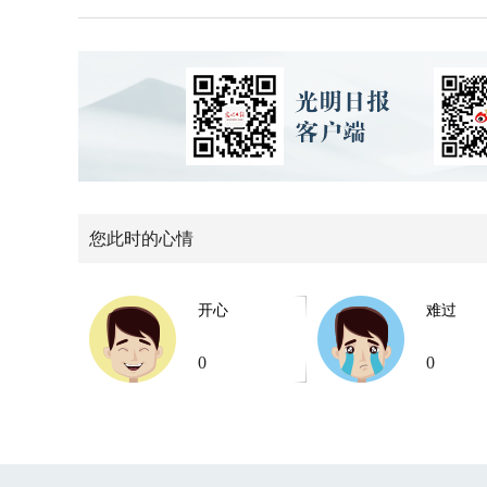
您此时的心情
开心
难过
0
0