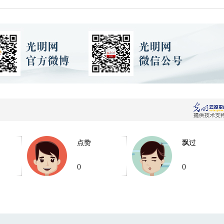
点赞
飘过
0
0