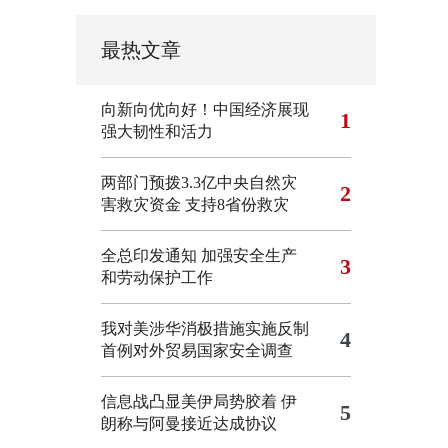
最热文章
向新向优向好！中国经济展现
1
强大韧性和活力
两部门预拨3.3亿中央自然灾
2
害救灾资金 支持8省份救灾
全总印发通知 加强安全生产
3
和劳动保护工作
我对美涉华消极措施实施反制
4
首例对外贸易国家安全调查
信息战凸显美伊局势胶着
伊
5
朗称与阿曼接近达成协议