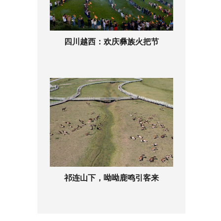
四川越西：欢庆彝族火把节
祁连山下，呦呦鹿鸣引客来