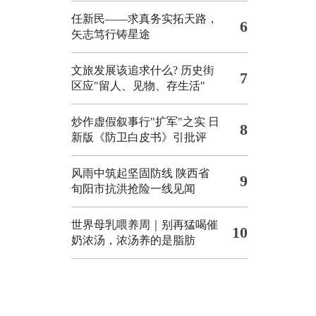
任新民——求真务实拓天路，
6
矢志笃行铸星途
文旅发展该追求什么?
历史街
7
区应"留人、见物、存生活"
炒作虚假叙事行"扩军"之实
日
8
新版《防卫白皮书》引批评
风雨中筑起坚固防线 陕西省
9
旬阳市抗洪抢险一线见闻
世界母乳喂养周｜别再猛喝催
10
奶浓汤，浓汤养的是脂肪