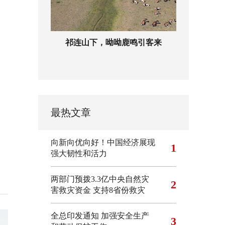
祁连山下，呦呦鹿鸣引客来
最热文章
向新向优向好！中国经济展现
1
强大韧性和活力
两部门预拨3.3亿中央自然灾
2
害救灾资金 支持8省份救灾
全总印发通知 加强安全生产
3