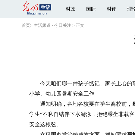
时政
国际
时评
理
首页
>
生活频道
>
今日关注
>
正文
今天咱们聊一件孩子惦记、家长上心的事。
小学、幼儿园暑期安全工作。
通知明确，各地各校要在学生离校前，
学生“不私自结伴下水游泳，拒绝乘坐非载
安全这根弦。
在巩固办学治校成效方面，通知要求
严