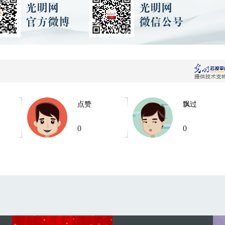
点赞
飘过
0
0