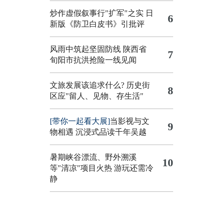
炒作虚假叙事行"扩军"之实
日
6
新版《防卫白皮书》引批评
风雨中筑起坚固防线 陕西省
7
旬阳市抗洪抢险一线见闻
文旅发展该追求什么?
历史街
8
区应"留人、见物、存生活"
[带你一起看大展]
当影视与文
9
物相遇 沉浸式品读千年吴越
暑期峡谷漂流、野外溯溪
10
等"清凉"项目火热 游玩还需冷
静