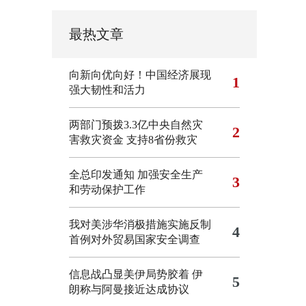
最热文章
向新向优向好！中国经济展现
1
强大韧性和活力
两部门预拨3.3亿中央自然灾
2
害救灾资金 支持8省份救灾
全总印发通知 加强安全生产
3
和劳动保护工作
我对美涉华消极措施实施反制
4
首例对外贸易国家安全调查
信息战凸显美伊局势胶着
伊
5
朗称与阿曼接近达成协议