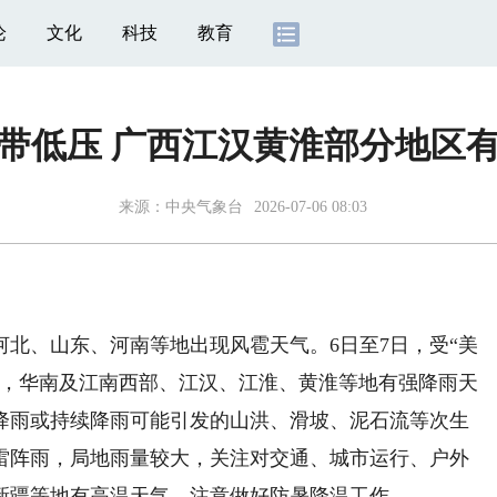
论
文化
科技
教育
热带低压 广西江汉黄淮部分地区
来源：
中央气象台
2026-07-06 08:03
北、山东、河南等地出现风雹天气。6日至7日，受“美
响，华南及江南西部、江汉、江淮、黄淮等地有强降雨天
降雨或持续降雨可能引发的山洪、滑坡、泥石流等次生
雷阵雨，局地雨量较大，关注对交通、城市运行、户外
新疆等地有高温天气，注意做好防暑降温工作。