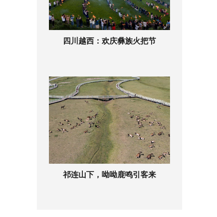
四川越西：欢庆彝族火把节
祁连山下，呦呦鹿鸣引客来