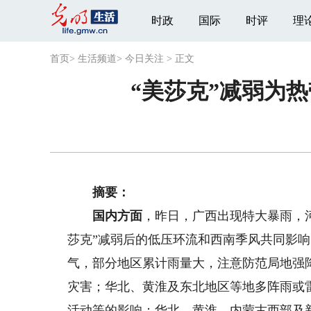
时政
国际
时评
理
首页
>
生活频道
>
今日关注
>
正文
“美莎克”减弱为
摘要：
国内方面
，昨日，广西出现特大暴雨，河
莎克”减弱后的低压环流和西南季风共同影
气，部分地区累计雨量大，注意防范局地强
灾害；华北、黄淮及东北地区等地多阵雨或
活动等的影响；华北、黄淮、内蒙古西部及