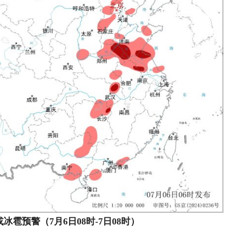
或冰雹预警（
7月6日08时-7日08时
）