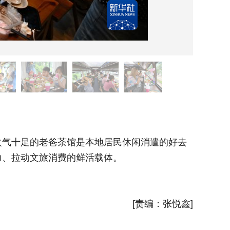
7月4
气十足的老爸茶馆是本地居民休闲消遣的好去
老爸茶
力、拉动文旅消费的鲜活载体。
处。近年
新华社
[责编：张悦鑫]