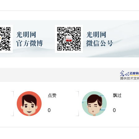
点赞
飘过
0
0