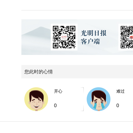
您此时的心情
开心
难过
0
0