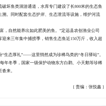
坏鱼类洄游通道，水库专门建设了长800米的生态鱼
上溯。同时配套生态护岸、生态泄流等设施，维护河流
，自然能养出如此肥美的鱼。”定远县农创渔业公司
库迎来三年集中捕捞季，销售生态鱼近150万斤，收入超
生态厚礼”——这里悄然成为珍稀鸟类的“冬日驿站”。
。每年冬季，国家一级保护动物东方白鹳、小天鹅等珍稀
至沓来。
[
责编：张悦鑫
]