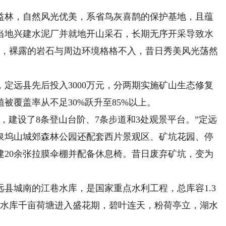
益林，自然风光优美，系省鸟灰喜鹊的保护基地，且蕴
当地兴建水泥厂并就地开山采石，长期无序开采导致水
坑，裸露的岩石与周边环境格格不入，昔日秀美风光荡然
定远县先后投入3000万元，分两期实施矿山生态修复
被覆盖率从不足30%跃升至85%以上。
，建设了8条登山台阶、7条步道和3处观景平台。”定远
泉坞山城郊森林公园还配套西片景观区、矿坑花园、停
搭建20余张拉膜伞棚并配备休息椅。昔日废弃矿坑，变为
城南的江巷水库，是国家重点水利工程，总库容1.3
该水库千亩荷塘进入盛花期，碧叶连天，粉荷亭立，湖水