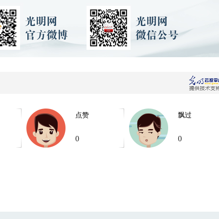
点赞
飘过
0
0