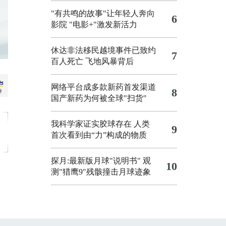
"有共鸣的故事"让年轻人奔向
6
影院
"电影+"激发新活力
休达非法移民越境事件已致约
7
百人死亡
飞地风暴背后
网络平台成多款新药首发渠道
8
国产新药为何被全球"扫货"
我科学家证实胶球存在 人类
9
首次看到由“力”构成的物质
探月:最新版月球"说明书"
观
10
测"猎鹰9"残骸撞击月球迹象