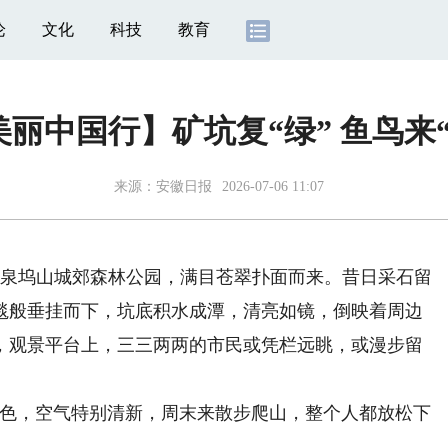
论
文化
科技
教育
美丽中国行】矿坑复“绿” 鱼鸟来“
来源：
安徽日报
2026-07-06 11:07
泉坞山城郊森林公园，满目苍翠扑面而来。昔日采石留
毯般垂挂而下，坑底积水成潭，清亮如镜，倒映着周边
，观景平台上，三三两两的市民或凭栏远眺，或漫步留
色，空气特别清新，周末来散步爬山，整个人都放松下