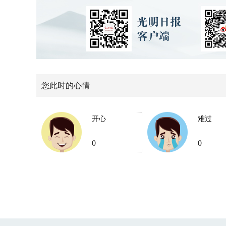
您此时的心情
开心
难过
0
0