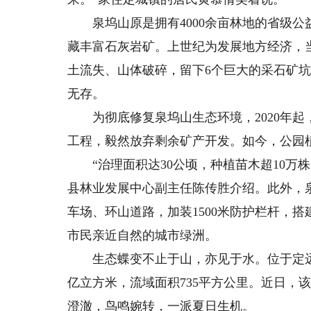
泉坞山原是拥有4000余亩林地的省级公
藏丰富石灰岩矿。上世纪为发展地方经济，
土流失、山体破碎，留下6个巨大的采石矿
无存。
为彻底修复泉坞山生态环境，2020年起，
工程，毅然放弃剩余矿产开发。如今，公园植
“治理面积达30公顷，种植苗木超10万株
县林业发展中心副主任陈传胜介绍。此外，
车场、环山道路，加装1500米防护栏杆，
市民亲近自然的城市绿洲。
生态蝶变不止于山，亦见于水。位于定远县
亿立方米，流域面积735平方公里。近日，
澄澈，鸟鸣婉转，一派夏日生机。