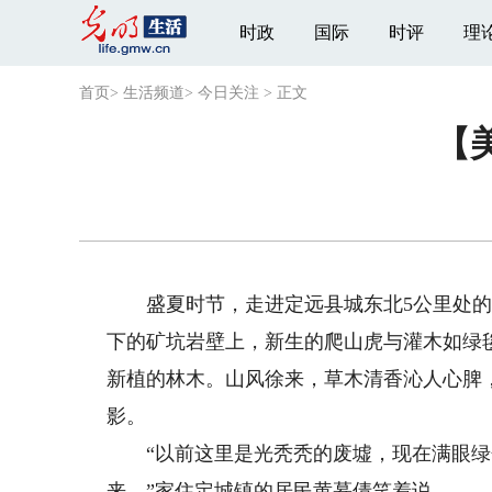
时政
国际
时评
理
首页
>
生活频道
>
今日关注
>
正文
【
盛夏时节，走进定远县城东北5公里处的
下的矿坑岩壁上，新生的爬山虎与灌木如绿
新植的林木。山风徐来，草木清香沁人心脾
影。
“以前这里是光秃秃的废墟，现在满眼绿
来。”家住定城镇的居民黄慕倩笑着说。