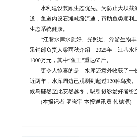
水利建设兼顾生态优先。为防止大坝截流破
道，鱼道内设石滩减缓流速，帮助鱼类顺利
生态系统健康。
“江巷水库水质好、光照足、浮游生物丰富
采销部负责人梁雨秋介绍，2025年，江巷水
1000万元，其中“鱼王”重达65斤。
更令人惊喜的是，水库还意外收获了一份“
近两年，水库周边已观测到超过120种鸟类
候鸟翩然至此安然越冬，吸引摄影爱好者纷
(本报记者 罗晓宇 本报通讯员 韩梽源)