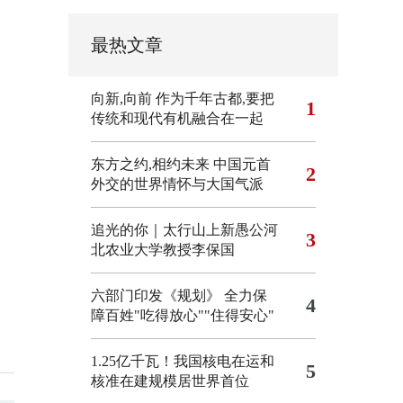
最热文章
向新,向前
作为千年古都,要把
1
传统和现代有机融合在一起
东方之约,相约未来 中国元首
2
外交的世界情怀与大国气派
追光的你｜太行山上新愚公河
3
北农业大学教授李保国
六部门印发《规划》 全力保
4
障百姓"吃得放心""住得安心"
1.25亿千瓦！我国核电在运和
5
核准在建规模居世界首位