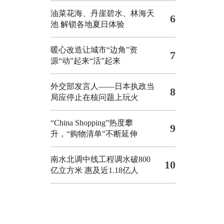
油菜花海、丹崖碧水、林海天
6
池 解锁各地夏日体验
暖心改造让城市“边角”资
7
源“动”起来“活”起来
外交部发言人——日本执政当
8
局应停止在核问题上玩火
“China Shopping”热度攀
9
升，“购物清单”不断延伸
南水北调中线工程调水破800
10
亿立方米 惠及近1.18亿人