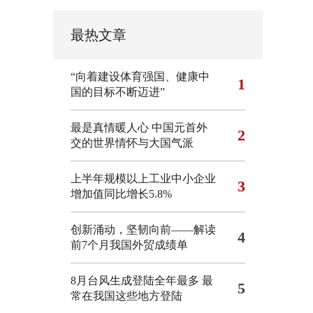
最热文章
“向着建设体育强国、健康中
1
国的目标不断迈进”
最是真情暖人心 中国元首外
2
交的世界情怀与大国气派
上半年规模以上工业中小企业
3
增加值同比增长5.8%
创新涌动，坚韧向前——解读
4
前7个月我国外贸成绩单
8月台风生成登陆全年最多 最
5
常在我国这些地方登陆