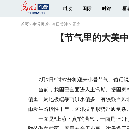
时政
国际
时评
理
首页
>
生活频道
>
今日关注
>
正文
【节气里的大美中
7月7日9时57分将迎来小暑节气。俗话说
当前，我国已全面进入主汛期。据国家气
偏重，局地极端暴雨洪水偏多，有较强台风
雨发生阶段性干旱，防汛抗旱形势严峻复杂
一面是“上蒸下煮”的暑气，一面是“七下
防范做在前面。度夏安全无小事，这份提示