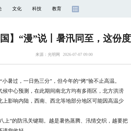
论
文化
科技
教育
国】“漫”说丨暑汛同至，这份
来源：
光明网
2026-07-07 09:00
“小暑过，一日热三分”，但今年的“烤”验不止高温。
候中心预测，在此期间南北方均有多雨区，北方洪涝
北上影响内陆，西南、西北等地部分地区可能因高温少
。
八上”的防汛关键期。越是暑热蒸腾、汛情交织，越要把
还请您收好——