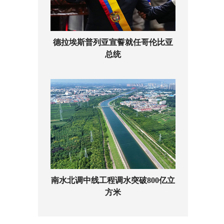
德拉埃斯普列亚宣誓就任哥伦比亚
总统
南水北调中线工程调水突破800亿立
方米