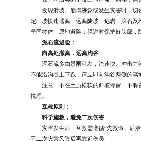
发现滑坡、崩塌迹象或发生灾害时，切勿
定山坡快速逃离；远离陡坡、危岩、滚石及
坚固物体，原地避险；躲避时保护好头部，
泥石流避险：
向高处撤离，远离沟谷
泥石流多由暴雨引发，流速快、冲击力强
不能沿沟谷上下跑，请立即向沟谷两侧的高
注意，不在土质松软的斜坡停留，不躲在
掩埋。
互救原则：
科学施救，避免二次伤害
灾害发生后，互救需遵循“先救命、后治伤
无二次灾害风险后再靠近伤员。