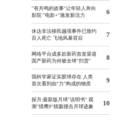
"有共鸣的故事"让年轻人奔向
6
影院
"电影+"激发新活力
休达非法移民越境事件已致约
7
百人死亡
飞地风暴背后
网络平台成多款新药首发渠道
8
国产新药为何被全球"扫货"
我科学家证实胶球存在 人类
9
首次看到由“力”构成的物质
探月:最新版月球"说明书"
观
10
测"猎鹰9"残骸撞击月球迹象