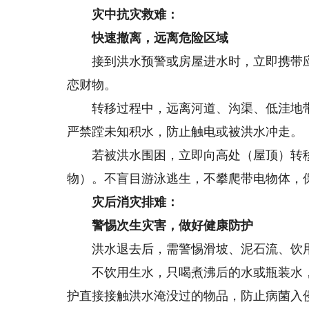
灾中抗灾救难：
快速撤离，远离危险区域
接到洪水预警或房屋进水时，立即携带应
恋财物。
转移过程中，远离河道、沟渠、低洼地带
严禁蹚未知积水，防止触电或被洪水冲走。
若被洪水围困，立即向高处（屋顶）转移
物）。不盲目游泳逃生，不攀爬带电物体，
灾后消灾排难：
警惕次生灾害，做好健康防护
洪水退去后，需警惕滑坡、泥石流、饮用
不饮用生水，只喝煮沸后的水或瓶装水，
护直接接触洪水淹没过的物品，防止病菌入