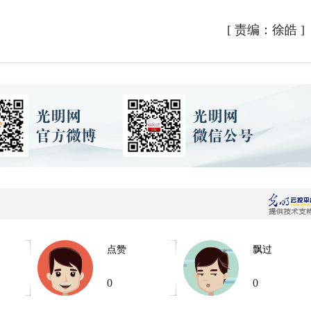
[
责编：徐皓
]
点赞
飘过
0
0