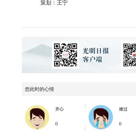
策划：王宁
您此时的心情
开心
难过
0
0