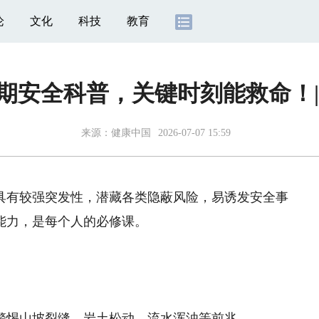
论
文化
科技
教育
期安全科普，关键时刻能救命！|
来源：
健康中国
2026-07-07 15:59
有较强突发性，潜藏各类隐蔽风险，易诱发安全事
能力，是每个人的必修课。
惕山坡裂缝、岩土松动、流水浑浊等前兆。