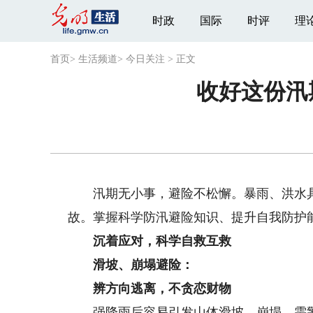
时政
国际
时评
理
首页
>
生活频道
>
今日关注
>
正文
收好这份汛
汛期无小事，避险不松懈。暴雨、洪水具
故。掌握科学防汛避险知识、提升自我防护
沉着应对，科学自救互救
滑坡、崩塌避险：
辨方向逃离，不贪恋财物
强降雨后容易引发山体滑坡、崩塌，需警