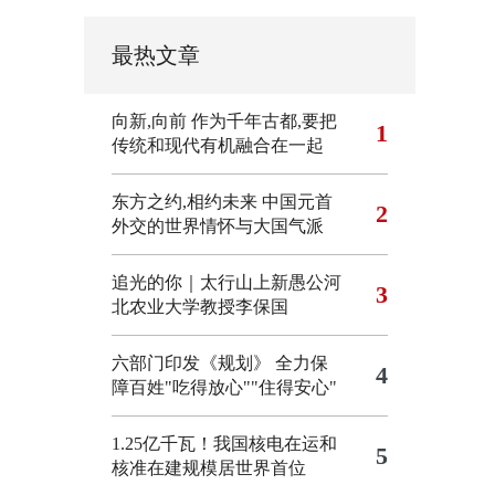
最热文章
向新,向前
作为千年古都,要把
1
传统和现代有机融合在一起
东方之约,相约未来 中国元首
2
外交的世界情怀与大国气派
追光的你｜太行山上新愚公河
3
北农业大学教授李保国
六部门印发《规划》 全力保
4
障百姓"吃得放心""住得安心"
1.25亿千瓦！我国核电在运和
5
核准在建规模居世界首位