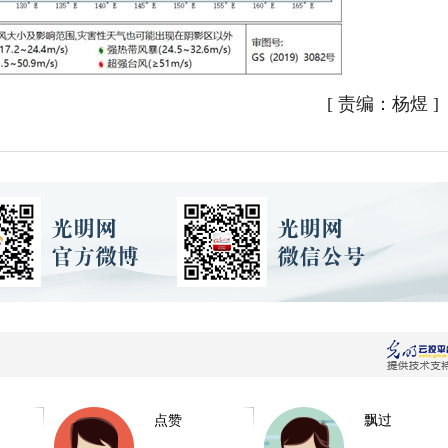
[
责编：杨煜
]
点赞
飘过