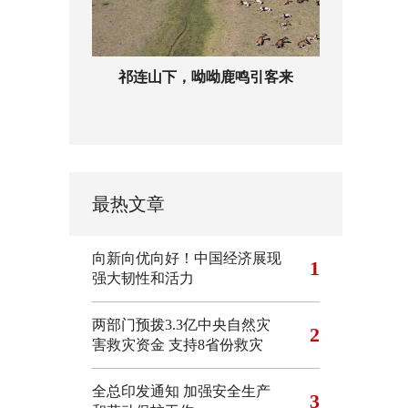
祁连山下，呦呦鹿鸣引客来
最热文章
向新向优向好！中国经济展现
1
强大韧性和活力
两部门预拨3.3亿中央自然灾
2
害救灾资金 支持8省份救灾
全总印发通知 加强安全生产
3