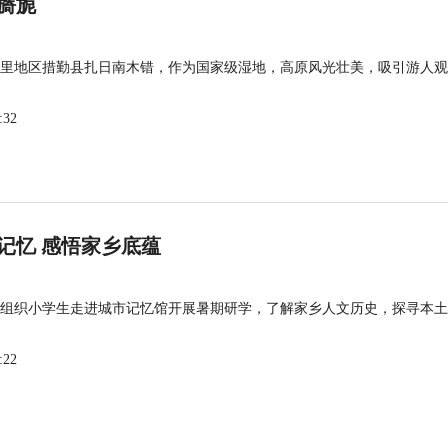
旖旎
里地区措勤县扎日南木错，作为国家级湿地，高原风光壮美，吸引游人观
:32
记忆 感悟家乡底蕴
组织小学生走进城市记忆馆开展暑期研学，了解家乡人文历史，探寻本土
:22