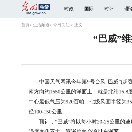
时政
国际
时评
理
首页
>
生活频道
>
今日关注
>
正文
“巴威”
中国天气网讯今年第9号台风“巴威”(超强
南方向约1650公里的洋面上，就是北纬16.8度
中心最低气压为920百帕，七级风圈半径为350
径100-150公里。
预计，“巴威”将以每小时20-25公里的
强度变化不大，逐渐趋向台湾以东洋面。