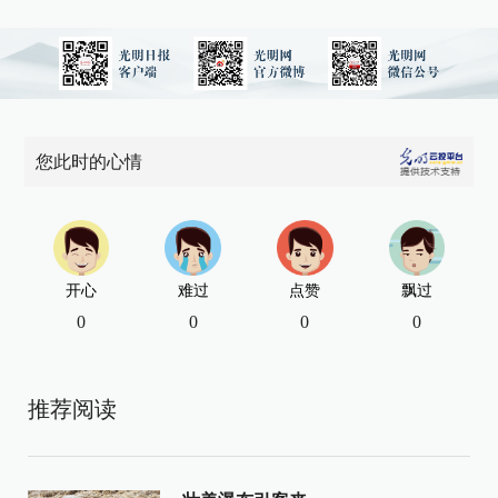
您此时的心情
开心
难过
点赞
飘过
0
0
0
0
推荐阅读