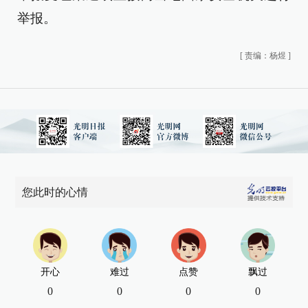
举报。
[
责编：杨煜
]
您此时的心情
开心
难过
点赞
飘过
0
0
0
0