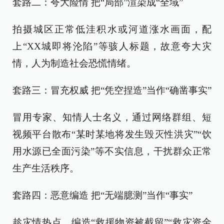
套路二：夸大险情 把“局部”渲染成“全域”
拍摄城区正常低洼积水或河道涨水画面，配
上“XX城即将沦陷”等骇人标题，故意夸大灾
情，人为制造社会恐慌情绪。
套路三：冒充权威 把“凭空捏造”当作“确凿事实”
冒用专家、知情人士名义，通过网络群组、短
视频平台散布“某时某地将发生毁灭性洪灾”“饮
用水源已全面污染”等不实信息，干扰群众正常
生产生活秩序。
套路四：恶意编造 把“无端臆测”当作“事实”
趁灾情热点，编造“救援物资被截留”“救灾资金