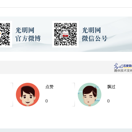
点赞
飘过
0
0