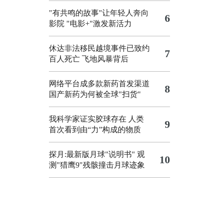
"有共鸣的故事"让年轻人奔向
6
影院
"电影+"激发新活力
休达非法移民越境事件已致约
7
百人死亡
飞地风暴背后
网络平台成多款新药首发渠道
8
国产新药为何被全球"扫货"
我科学家证实胶球存在 人类
9
首次看到由“力”构成的物质
探月:最新版月球"说明书"
观
10
测"猎鹰9"残骸撞击月球迹象