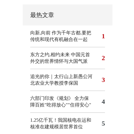
最热文章
向新,向前
作为千年古都,要把
1
传统和现代有机融合在一起
东方之约,相约未来 中国元首
2
外交的世界情怀与大国气派
追光的你｜太行山上新愚公河
3
北农业大学教授李保国
六部门印发《规划》 全力保
4
障百姓"吃得放心""住得安心"
1.25亿千瓦！我国核电在运和
5
核准在建规模居世界首位