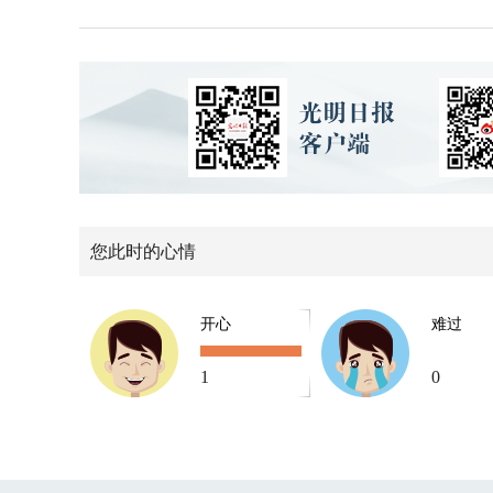
您此时的心情
开心
难过
1
0