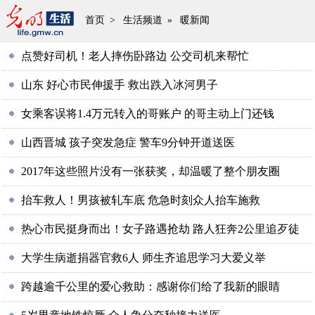
首页
>
生活频道
»
暖新闻
点赞好司机！老人摔伤卧路边 公交司机来帮忙
山东 好心市民伸援手 救出跌入冰河男子
女乘客误将1.4万元转入的哥账户 的哥主动上门还钱
山西晋城 孩子突发急症 警车9分钟开道送医
2017年这些照片没有一张获奖，却温暖了整个朋友圈
抬车救人！男孩被轧车底 危急时刻众人抬车施救
热心市民挺身而出！女子路遇抢劫 路人狂奔2公里追歹徒
大学生病逝捐器官救6人 师生齐追思学习大爱义举
跨越逾千公里的爱心救助：感谢你们给了我新的眼睛