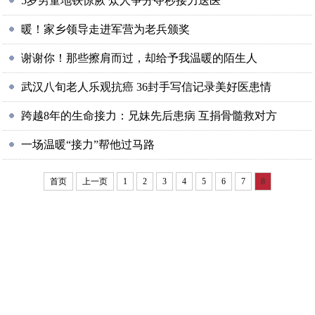
5岁男童地铁惊厥 众人争分夺秒接力送医
暖！家乡领导走进军营为老兵颁奖
谢谢你！那些擦肩而过，却给予我温暖的陌生人
武汉八旬老人乐观抗癌 36封手写信记录美好医患情
跨越8年的生命接力：兄妹先后患病 互捐骨髓救对方
一场温暖“接力”帮他过马路
首页
上一页
1
2
3
4
5
6
7
8