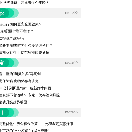
炬 沃野新篇｜村里来了个年轻人
more>>
鞋出行 如何更安全更健康？
“凉感面料”靠不靠谱？
遮得越严越好吗
水暴雨 撤离时为什么要穿运动鞋？
法规双管齐下 防范智能眼镜偷拍
more>>
后，整治“幽灵外卖”再亮剑
是保险箱 食物储存有讲究
味记丨到田里“嗦”一碗新鲜牛肉粉
酒真的不含酒精？ 专家：仍存酒驾风险
消费升级趋势明显
more>>
城调整优化住房公积金政策——公积金更实惠好用
手可及的“文化空间”（城市更新）