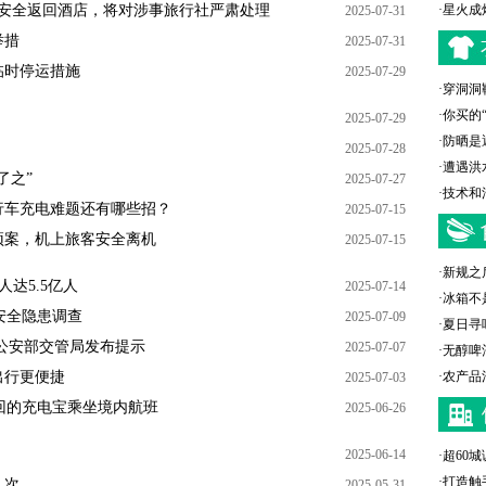
已安全返回酒店，将对涉事旅行社严肃处理
·
星火成
2025-07-31
举措
2025-07-31
临时停运措施
2025-07-29
·
穿洞洞
·
你买的
2025-07-29
·
防晒是
2025-07-28
·
遭遇洪
了之”
2025-07-27
·
技术和
行车充电难题还有哪些招？
2025-07-15
预案，机上旅客安全离机
2025-07-15
·
新规之
人达5.5亿人
2025-07-14
·
冰箱不
安全隐患调查
2025-07-09
·
夏日寻
公安部交管局发布提示
2025-07-07
·
无醇啤
出行更便捷
·
农产品
2025-07-03
回的充电宝乘坐境内航班
2025-06-26
2025-06-14
·
超60
·
打造触
人次
2025-05-31