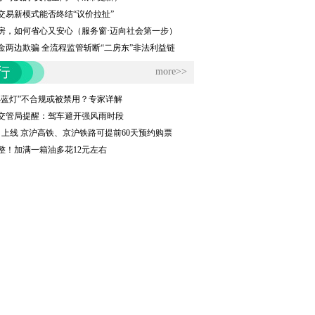
交易新模式能否终结“议价拉扯”
房，如何省心又安心（服务窗·迈向社会第一步）
金两边欺骗 全流程监管斩断“二房东”非法利益链
more>>
小蓝灯”不合规或被禁用？专家详解
交管局提醒：驾车避开强风雨时段
0日上线 京沪高铁、京沪铁路可提前60天预约购票
整！加满一箱油多花12元左右