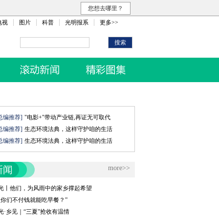
您想去哪里？
电视
图片
科普
光明报系
更多>>
总编推荐]
"电影+"带动产业链,再证无可取代
总编推荐]
生态环境法典，这样守护咱的生活
总编推荐]
生态环境法典，这样守护咱的生活
新闻
more>>
光丨他们，为风雨中的家乡撑起希望
么你们不付钱就能吃早餐？”
光·乡见｜“三夏”抢收有温情