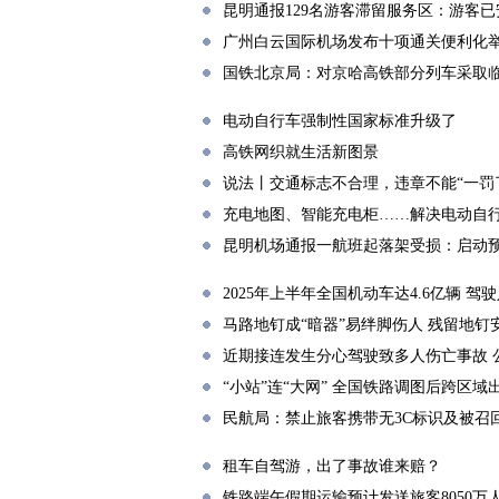
昆明通报129名游客滞留服务区：游客
广州白云国际机场发布十项通关便利化
国铁北京局：对京哈高铁部分列车采取
电动自行车强制性国家标准升级了
高铁网织就生活新图景
说法丨交通标志不合理，违章不能“一罚
充电地图、智能充电柜……解决电动自
昆明机场通报一航班起落架受损：启动
2025年上半年全国机动车达4.6亿辆 驾驶
马路地钉成“暗器”易绊脚伤人 残留地钉
近期接连发生分心驾驶致多人伤亡事故 
“小站”连“大网” 全国铁路调图后跨区域
民航局：禁止旅客携带无3C标识及被召
租车自驾游，出了事故谁来赔？
铁路端午假期运输预计发送旅客8050万