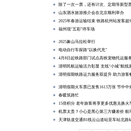
除了一次一票，还有计次、定期等新型票
山东泗水旅游推介会在北京顺利举办
2025年春游运输结束 铁路杭州站发客超9
福州现“五彩”停车场
2025象山马拉松举行
电动自行车探路“以换代充”
4月8日起铁路部门试点高铁宠物托运服务 
清明民航运输活力彰显 支线“小城”航线
清明假期铁路运力服务双提升 助力游客
清明假期火车票已发售1613万张 节中
春暖筑路忙
15倍积分 老年旅客将享更多优惠兑换火
机票太贵？小心是黑心第三方赚差价 航
天津轨道交通B1线云山道站至车站北路