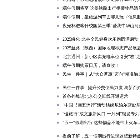
端午假期将至 这份铁路出行携带物品清
端午假期，坐旅游列车去哪儿玩（信息
夜光杯进喀什校园第三季“爱我中华山河
2025绥化·北林全民健身欢乐跑圆满启动
2025丝路（陕西）国际地理标志产品展
北京通州：新小区卖充电车位引安“桩”
端午假期购票日历，请查收！
民生一件事｜从“大众普惠”迈向“精准触
民生一件事 | 提升公交便民力度 刷新百
首条外埠进北京公交班线开通运营
“中国书画五洲行”活动结缘尼泊尔蓝毗
“慢旅行”成文旅新风口 一列列“银发专
“五一”假期出行 这些物品不能带上火车
提前了解，五一假期出行呈现这些新特