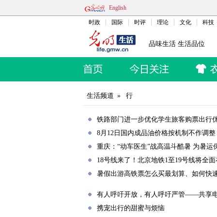
English
时政
国际
时评
理论
文化
科技
品味生活 生活品位
生活频道
»
行
铁路部门进一步优化学生旅客购票出行
8月12日国内成品油价格按机制不作调整
重庆：“动车医生”战高温斗酷暑 为暑运
18号线来了！北京地铁1至19号线将全
暑假出游高铁票怎么买最划算、如何快
有人呼吁开放，有人呼吁严管——共享
携宠出行的甜蜜与烦恼