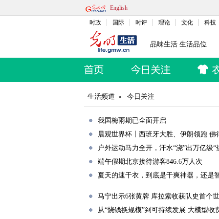
English
时政
国际
时评
理论
文化
科技
品味生活 生活品位
生活频道
»
今日关注
我国梅雨期已全面开启
晨观世界杯丨西班牙大胜、伊朗领跑 佛
户外运动马力全开，汗水“浇”出万亿级“
端午假期北京接待游客846.6万人次
夏天的速干衣，到底是干爽神器，还是
马宁出示6张黄牌 库拉索收获队史首个
从“烧钱换规模”到可持续发展 大模型收