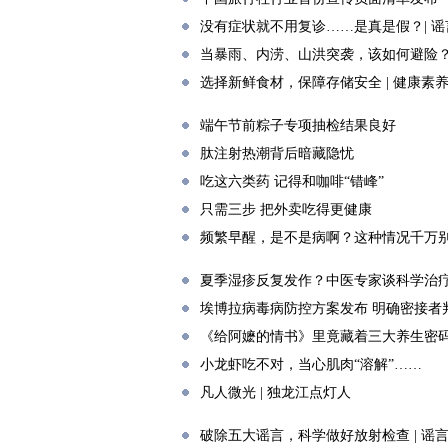
没有症状就不用复诊……是真是假？| 
当暴雨、内涝、山洪突袭，该如何避险
选择新鲜食材，保障存储安全 | 健康素
端午节前粽子专项抽检结果良好
肽注射热潮背后暗藏隐忧
吃这六类药 记得和咖啡“错峰”
只需三步 把外卖吃得更健康
频繁早醒，是不是病啊？这种情况千万
夏季湿疹反复发作？中医专家谈科学治
埃博拉病毒病防控方案发布 明确密接者
《给阿嬷的情书》里竟藏着三大养生密
小龙虾吃不对，当心肌肉“溶解”……
凡人微光 | 独龙江点灯人
破除五大谣言，科学做好放射检查 | 谣