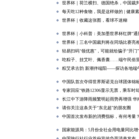
世界杯｜荷兰横扫、德国绝杀，中国裁
每天吃12种食物，我是这样做的 | 健康
世界杯｜收藏这张图，看球不迷糊
世界杯｜小科普：美加墨世界杯红牌“通
世界杯｜三名中国裁判将在同场比赛亮
轻易扫码“领优惠”，可能就给骗子“开门”
吃粽子、挂艾叶、佩香囊……端午民俗
粽艾承古韵 新潮伴端阳——探访各地端
中国队首次夺得世界斯诺克台球团体锦
专家回应“铁路12306显示无票，乘车时
长江中下游降雨频繁明起雨势再增强 华
请你关注这条关于“东北超”的朋友圈
中国首次发布新的消费指标，有何考量
国家能源局：5月份全社会用电量同比增长
中国旅行社行业首份宣传负面清单发布