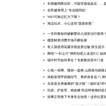
长期服用降压药，可能导致低血压……是
全民健身用上“专业级同款”
WiFi可致记忆力下降？
海边玩水，小心这些“隐形刺客”
一支药膏如何破解婴幼儿湿疹治疗困局
榴莲鲜果消费市场不断拓展
有人因使用花露水致皮肤过敏 医生提示
网传“一针止汗”神药却把人送进ICU 
端午时节如何养生？专家教你其中门道
心电一张网、慢病一盘棋 山西侯马探路
体检发现甲状腺结节，离癌有多远？| 
头发是全身健康的“放大镜”！做好这5
抗炎、护血管、稳血糖 吃这种食物好处
按摩正骨致下半身失去知觉！这些位置