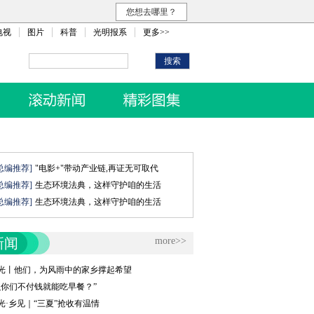
您想去哪里？
电视
图片
科普
光明报系
更多>>
总编推荐]
"电影+"带动产业链,再证无可取代
总编推荐]
生态环境法典，这样守护咱的生活
总编推荐]
生态环境法典，这样守护咱的生活
新闻
more>>
光丨他们，为风雨中的家乡撑起希望
么你们不付钱就能吃早餐？”
光·乡见｜“三夏”抢收有温情