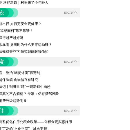
炬 沃野新篇｜村里来了个年轻人
more>>
鞋出行 如何更安全更健康？
“凉感面料”靠不靠谱？
遮得越严越好吗
水暴雨 撤离时为什么要穿运动鞋？
法规双管齐下 防范智能眼镜偷拍
more>>
后，整治“幽灵外卖”再亮剑
是保险箱 食物储存有讲究
味记丨到田里“嗦”一碗新鲜牛肉粉
酒真的不含酒精？ 专家：仍存酒驾风险
消费升级趋势明显
more>>
城调整优化住房公积金政策——公积金更实惠好用
手可及的“文化空间”（城市更新）