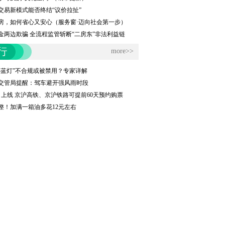
交易新模式能否终结“议价拉扯”
房，如何省心又安心（服务窗·迈向社会第一步）
金两边欺骗 全流程监管斩断“二房东”非法利益链
more>>
小蓝灯”不合规或被禁用？专家详解
交管局提醒：驾车避开强风雨时段
0日上线 京沪高铁、京沪铁路可提前60天预约购票
整！加满一箱油多花12元左右