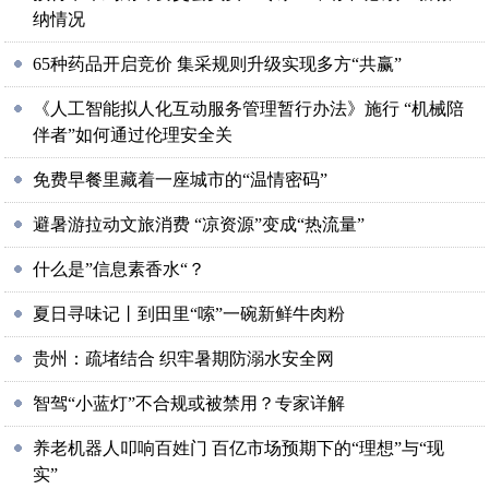
纳情况
65种药品开启竞价 集采规则升级实现多方“共赢”
《人工智能拟人化互动服务管理暂行办法》施行 “机械陪
伴者”如何通过伦理安全关
免费早餐里藏着一座城市的“温情密码”
避暑游拉动文旅消费 “凉资源”变成“热流量”
什么是”信息素香水“？
夏日寻味记丨到田里“嗦”一碗新鲜牛肉粉
贵州：疏堵结合 织牢暑期防溺水安全网
智驾“小蓝灯”不合规或被禁用？专家详解
养老机器人叩响百姓门 百亿市场预期下的“理想”与“现
实”