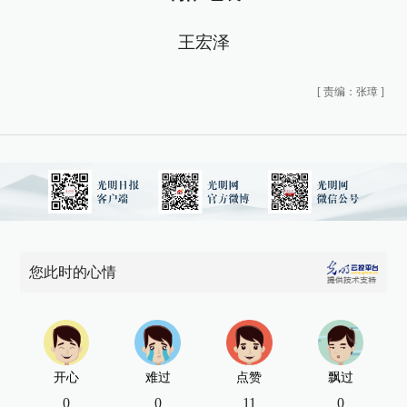
王宏泽
[
责编：张璋
]
您此时的心情
开心
难过
点赞
飘过
0
0
11
0