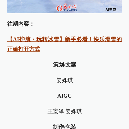
往期内容：
【AI护航・玩转冰雪】新手必看！快乐滑雪的
正确打开方式
策划/文案
姜姝琪
AIGC
王宏泽 姜姝琪
制作/包装