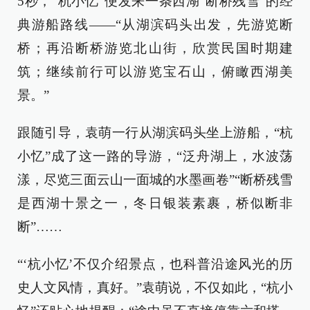
5秒，“杭小忆”便发来一条西湖“断桥残雪”的经
典游船路线——“从湖滨码头出发，先游览断
桥；再沿断桥游览北山街，欣赏民国时期建
筑；继续前行可以游览宝石山，俯瞰西湖美
景。”
跟随引导，袁萌一行从湖滨码头坐上游船，“杭
小忆”成了这一路的导游，“泛舟湖上，水波荡
漾，尽览三面云山一面城的水墨画卷”“断桥残雪
是西湖十景之一，冬日银装素裹，桥似断非
断”……
“‘杭小忆’不仅介绍景点，也科普沿途风光的历
史人文风情，真好。”袁萌说，不仅如此，“杭小