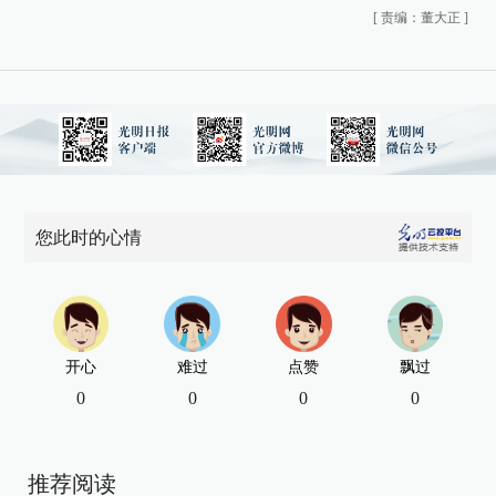
[
责编：董大正
]
您此时的心情
开心
难过
点赞
飘过
0
0
0
0
推荐阅读